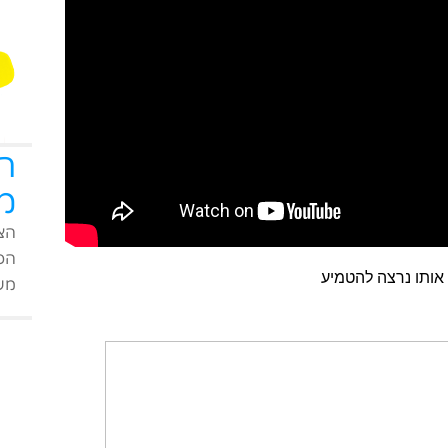
ה
מ
הצט
הפי
מעו