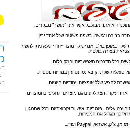
תוכנן הוא אתר מבולבל אשר אינו "מושך" מבקרים.
ורה ברורה ונגישה, בשפה פשוטה שכל אחד יבין.
ה
 שלך באופן בולט. אם יש לך מוצר ייחודי שלא ניתן להשיג
צג זאת בצורה בולטת.
מ
שים בכל הדרכים האפשריות והמקובלות.
הצט
טואלית שלך, הן באינטרנט והן במדיות נוספות.
הפי
מעו
ת להציע שלל אופציות ייחודיות חיוניות.
 אחד עיקרי. הצג לקונים גם מוצרים תחליפיים ומוצרים
הוירטואלית - פומביות, אישיות וקבוצתיות. ככל שהמגוון
ול כך תגדיל את המכירות.
 אשראי, Paypal ועוד...