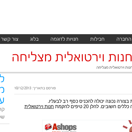
 החברה
חבילות
חנויות לדוגמה
בלוג
צור קשר
נות וירטואלית מצליחה
נות וירטואלית מצליחה
ל
מ
פורסם בתאריך: 10/12/2013
על
 בצורה נכונה יכולה להכניס כסף רב לבעליו.
בים. להלן 20 טיפים להקמת
חנות וירטואלית
קר
שלנ