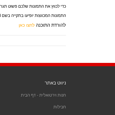
כדי לכווץ את התמונות שלכם פשוט תגררו אותם לת
התמונות המכווצות יופיעו בתקייה בשם resized בשולחן העבודה שלכם.
להורדת התוכנה
לחצו כאן
ניווט באתר
חנות וירטואלית - דף הבית
חבילות