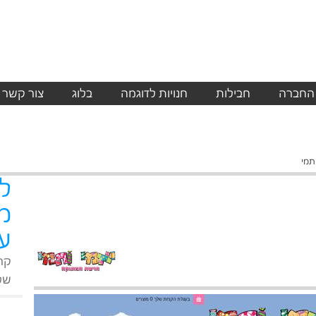
 החברה
חבילות
חנויות לדוגמה
בלוג
צור קשר
תמי
ל
מ
על
קר
שלנ