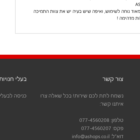
A
וד נוחה לשימוש, ואיפה שיש בעיה יש את צוות התמיכה
ות מדהימה !
צור קשר
בעלי חנויות
נשמח לתת לכם שירות! בכל שאלה צרו
כניסה לבעלי 
איתנו קשר:
טלפון:
077-4560208
פקס:
077-4560207
דוא”ל:
info@ashops.co.il