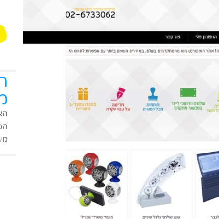
ה
מ
הצט
הפי
מעו