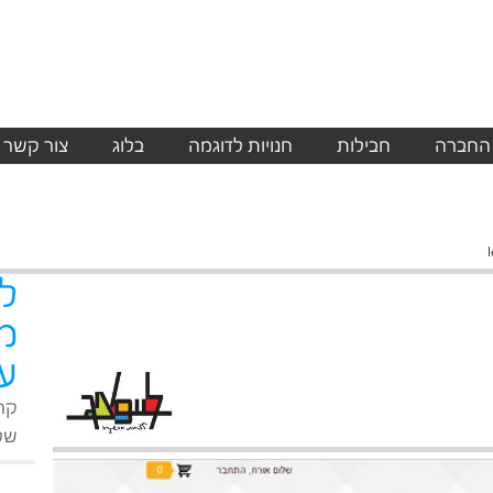
 החברה
חבילות
חנויות לדוגמה
בלוג
צור קשר
l
ל
מ
על
קר
שלנ