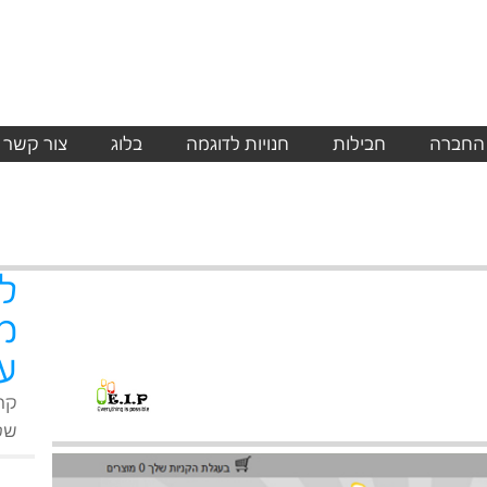
 החברה
חבילות
חנויות לדוגמה
בלוג
צור קשר
ל
מ
על
קר
שלנ