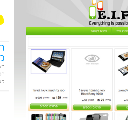
ה
מ
הצט
הפי
מעו